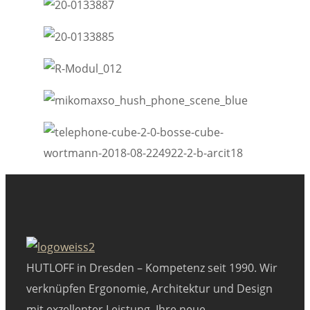
HUTLOFF in Dresden – Kompetenz seit 1990. Wir
verknüpfen Ergonomie, Architektur und Design
mit exzellenter Leistung. Ihre neue