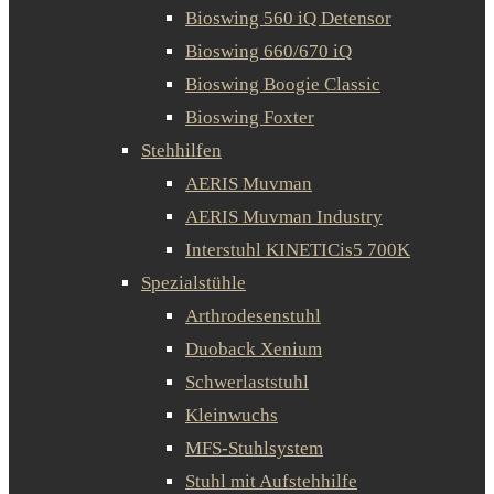
Bioswing 560 iQ Detensor
Bioswing 660/670 iQ
Bioswing Boogie Classic
Bioswing Foxter
Stehhilfen
AERIS Muvman
AERIS Muvman Industry
Interstuhl KINETICis5 700K
Spezialstühle
Arthrodesenstuhl
Duoback Xenium
Schwerlaststuhl
Kleinwuchs
MFS-Stuhlsystem
Stuhl mit Aufstehhilfe