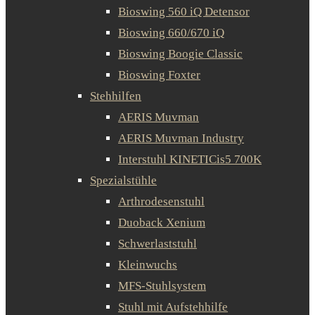
Bioswing 560 iQ Detensor
Bioswing 660/670 iQ
Bioswing Boogie Classic
Bioswing Foxter
Stehhilfen
AERIS Muvman
AERIS Muvman Industry
Interstuhl KINETICis5 700K
Spezialstühle
Arthrodesenstuhl
Duoback Xenium
Schwerlaststuhl
Kleinwuchs
MFS-Stuhlsystem
Stuhl mit Aufstehhilfe