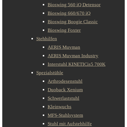
Bioswing 560 iQ Detensor
Bioswing 660/670 iQ
Bioswing Boogie Classic
Bioswing Foxter
Stehhilfen
AERIS Muvman
AERIS Muvman Industry
Interstuhl KINETICis5 700K
Spezialstühle
Arthrodesenstuhl
Duoback Xenium
Schwerlaststuhl
Kleinwuchs
MFS-Stuhlsystem
Stuhl mit Aufstehhilfe