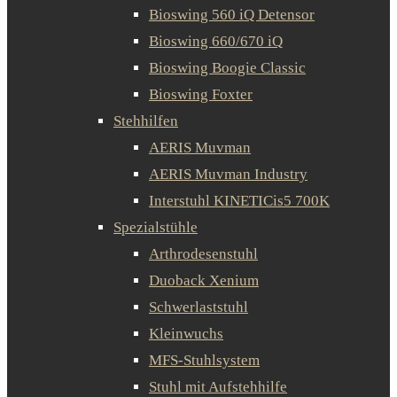
Bioswing 560 iQ Detensor
Bioswing 660/670 iQ
Bioswing Boogie Classic
Bioswing Foxter
Stehhilfen
AERIS Muvman
AERIS Muvman Industry
Interstuhl KINETICis5 700K
Spezialstühle
Arthrodesenstuhl
Duoback Xenium
Schwerlaststuhl
Kleinwuchs
MFS-Stuhlsystem
Stuhl mit Aufstehhilfe