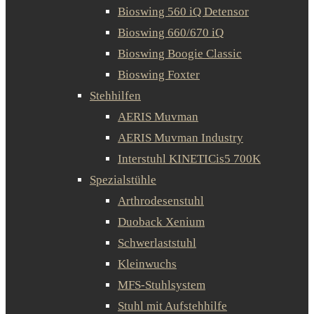
Bioswing 560 iQ Detensor
Bioswing 660/670 iQ
Bioswing Boogie Classic
Bioswing Foxter
Stehhilfen
AERIS Muvman
AERIS Muvman Industry
Interstuhl KINETICis5 700K
Spezialstühle
Arthrodesenstuhl
Duoback Xenium
Schwerlaststuhl
Kleinwuchs
MFS-Stuhlsystem
Stuhl mit Aufstehhilfe